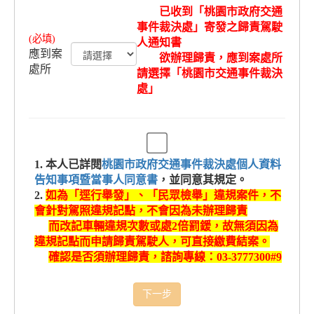
(https://www.mvdis.gov.tw/)及監理服務APP服
已收到「桃園市政府交通
務，手機下載「監理服務」APP並訂閱通知，
事件裁決處」寄發之歸責駕駛
即可接收推播記點訊息，另亦可至四大超商
人通知書
應到案
(統一、全家、OK、萊爾富)多媒體機即時查詢
欲辦理歸責，應到案處所
處所
請選擇「桃園市交通事件裁決
相關資訊，如需進一步了解交通違規罰鍰及吊
處」
照處分等資訊。
桃園市政府交通事件裁決處關心您。
1. 本人已詳閱
桃園市政府交通事件裁決處個人資料
告知事項暨當事人同意書
，並同意其規定。
2.
如為「逕行舉發」、「民眾檢舉」違規案件，不
會針對駕照違規記點，不會因為未辦理歸責
而改記車輛違規次數或處2倍罰鍰，故無須因為
違規記點而申請歸責駕駛人，可直接繳費結案。
確認是否須辦理歸責，諮詢專線：03-3777300#9