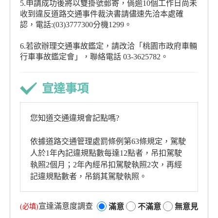
5.申請成功後將以雙掛號郵寄，倘逾10個工作日尚未
收到違反道路交通事件裁決書請儘速先洽本處確
認，電話:(03)3777300分機1299。
6.若欲辦理交通事故鑑定，請改洽「桃園市政府車輛
行車事故鑑定會」，聯絡電話 03-3625782。
宣達事項
您知道交通違規會記點嗎?
依據道路交通管理處罰條例第63條規定，駕駛
人於1年內記違規點數每達12點者，吊扣駕駛
執照2個月；2年內經吊扣駕駛執照2次，再經
記違規點數者，吊銷其駕駛執照。
為提供市民便利查詢交通違規及記點等資訊，
宣達滿意度調查
滿意
不滿意
無意見
可多加使用監理服務網