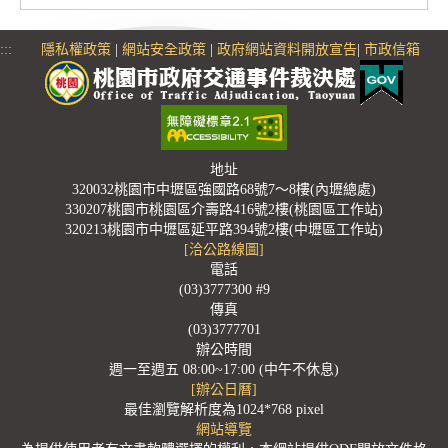
:::
隱私權政策
|
網站安全政策
|
政府網站資料開放宣告
|
市政信箱
地址
320032桃園市中壢區強國路68號7～8樓(內壢總處)
330207桃園市桃園區介壽路416號2樓(桃園區工作站)
320213桃園市中壢區延平路394號2樓(中壢區工作站)
[洽公路線圖]
電話
(03)3777300 #9
傳真
(03)3777701
辦公時間
週一至週五 08:00~17:00 (中午不休息)
[辦公日曆]
最佳瀏覽解析度為1024*768 pixel
網站導覽