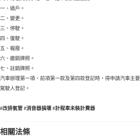
一、過戶。
二、變更。
三、停駛。
四、復駛。
五、報廢。
六、繳銷牌照。
七、註銷牌照。
汽車辦理第一項、前項第一款及第四款登記時，得申請汽車主要
駕駛人登記。
#改排氣管
#消音器損壞
#計程車未裝計費器
相關法條